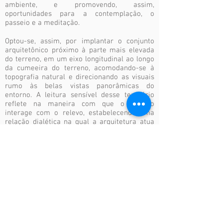
ambiente, e promovendo, assim,
oportunidades para a contemplação, o
passeio e a meditação.
Optou-se, assim, por implantar o conjunto
arquitetônico próximo à parte mais elevada
do terreno, em um eixo longitudinal ao longo
da cumeeira do terreno, acomodando-se à
topografia natural e direcionando as visuais
rumo às belas vistas panorâmicas do
entorno. A leitura sensível desse território
reflete na maneira com que o projeto
interage com o relevo, estabelecendo uma
relação dialética na qual a arquitetura atua
como suporte físico para a contemplação
ambiental.
Local: Bragança Paulista | SP | Brasil
Tipologia: Comercial
Cliente: Projeto Aliah
Área construída: 12.220m²