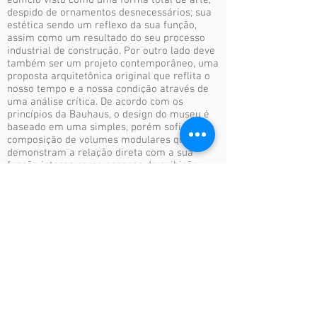
edifício visto como uma forma total de arte,
despido de ornamentos desnecessários; sua
estética sendo um reflexo da sua função,
assim como um resultado do seu processo
industrial de construção. Por outro lado deve
também ser um projeto contemporâneo, uma
proposta arquitetônica original que reflita o
nosso tempo e a nossa condição através de
uma análise crítica. De acordo com os
princípios da Bauhaus, o design do museu é
baseado em uma simples, porém sofisticada
composição de volumes modulares que
demonstram a relação direta com a sua
função interna como espaços de exibição.
Sua distribuição, disposta ao longo de um
eixo de ligação, remete a uma logica do
processo industrial de produção,
representado através de formas puras,
desprovida de elementos desnecessários.
Local: Dessau | Alemanha
Tipologia: Museu