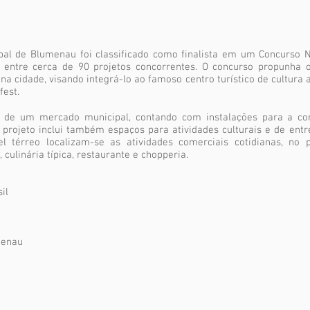
pal de Blumenau foi classificado como finalista em um Concurso N
se entre cerca de 90 projetos concorrentes. O concurso propunha
 na cidade, visando integrá-lo ao famoso centro turístico de cultu
fest.
 de um mercado municipal, contando com instalações para a com
 projeto inclui também espaços para atividades culturais e de entr
el térreo localizam-se as atividades comerciais cotidianas, no
 culinária típica, restaurante e chopperia.
il
menau